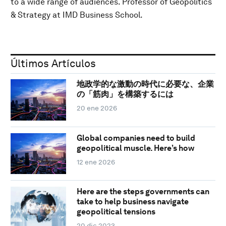
to a wide range of audiences. Professor of Geopolitics
& Strategy at IMD Business School.
Últimos Artículos
地政学的な激動の時代に必要な、企業
の「筋肉」を構築するには
20 ene 2026
Global companies need to build
geopolitical muscle. Here’s how
12 ene 2026
Here are the steps governments can
take to help business navigate
geopolitical tensions
20 dic 2023