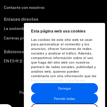
Contacte con nosotros
Enlaces directos
La sostenibilidad en el Foro
Esta página web usa cookies
Carreras profesionales
Las cookies de este sitio web se usan
para personalizar el contenido y los
anuncios, ofrecer funciones de redes
Ediciones en otros idiomas
sociales y analizar el tráfico. Además,
compartimos información sobre el uso
EN
ES
中文
日本語
▪
▪
▪
que haga del sitio web con nuestros
partners de redes sociales, publicidad y
análisis web, quienes pueden
combinarla con otra información que les
haya proporcionado o que hayan
recopilado a partir del uso que haya
Denegar
hecho de sus servicios.
Política de privacidad y normas de uso
Permitir todas
Sitemap