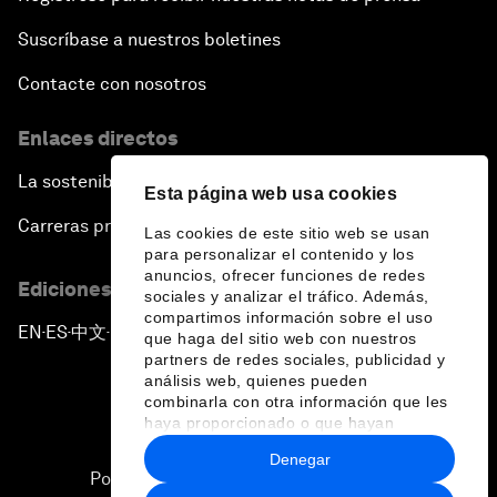
Suscríbase a nuestros boletines
Contacte con nosotros
Enlaces directos
La sostenibilidad en el Foro
Esta página web usa cookies
Carreras profesionales
Las cookies de este sitio web se usan
para personalizar el contenido y los
anuncios, ofrecer funciones de redes
Ediciones en otros idiomas
sociales y analizar el tráfico. Además,
compartimos información sobre el uso
EN
ES
中文
日本語
▪
▪
▪
que haga del sitio web con nuestros
partners de redes sociales, publicidad y
análisis web, quienes pueden
combinarla con otra información que les
haya proporcionado o que hayan
recopilado a partir del uso que haya
Denegar
hecho de sus servicios.
Política de privacidad y normas de uso