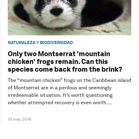
NATURALEZA Y BIODIVERSIDAD
Only two Montserrat 'mountain
chicken' frogs remain. Can this
species come back from the brink?
The “mountain chicken” frogs on the Caribbean island
of Montserrat are in a perilous and seemingly
irredeemable situation. It’s worth questioning
whether attempted recovery is even worth ...
19 may 2016