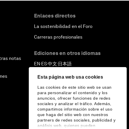
Enlaces directos
La sostenibilidad en el Foro
Carreras profesionales
Ediciones en otros idiomas
tras notas
EN
ES
中文
日本語
▪
▪
▪
ines
Esta página web usa cookies
Las cookies de este sitio web se usan
para personalizar el contenido y los
anuncios, ofrecer funciones de redes
sociales y analizar el tráfico. Además,
compartimos información sobre el uso
que haga del sitio web con nuestros
partners de redes sociales, publicidad y
análisis web, quienes pueden