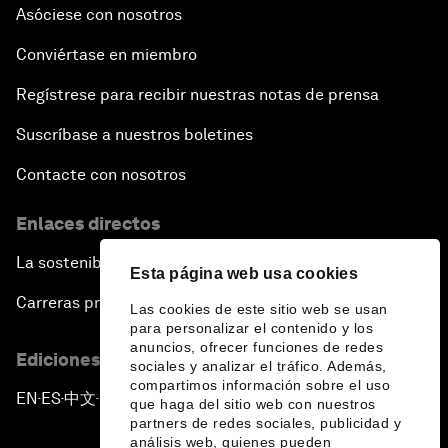
Asóciese con nosotros
Conviértase en miembro
Regístrese para recibir nuestras notas de prensa
Suscríbase a nuestros boletines
Contacte con nosotros
Enlaces directos
La sostenibilidad en el Foro
Esta página web usa cookies
Carreras profesionales
Las cookies de este sitio web se usan
para personalizar el contenido y los
anuncios, ofrecer funciones de redes
Ediciones en otros idiomas
sociales y analizar el tráfico. Además,
compartimos información sobre el uso
EN
ES
中文
日本語
▪
▪
▪
que haga del sitio web con nuestros
partners de redes sociales, publicidad y
análisis web, quienes pueden