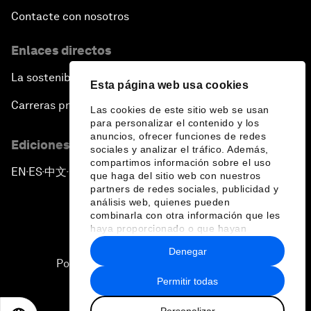
Contacte con nosotros
Enlaces directos
La sostenibilidad en el Foro
Esta página web usa cookies
Carreras profesionales
Las cookies de este sitio web se usan
para personalizar el contenido y los
anuncios, ofrecer funciones de redes
Ediciones en otros idiomas
sociales y analizar el tráfico. Además,
compartimos información sobre el uso
EN
ES
中文
日本語
▪
▪
▪
que haga del sitio web con nuestros
partners de redes sociales, publicidad y
análisis web, quienes pueden
combinarla con otra información que les
haya proporcionado o que hayan
recopilado a partir del uso que haya
Denegar
hecho de sus servicios.
Política de privacidad y normas de uso
Permitir todas
Sitemap
Personalizar