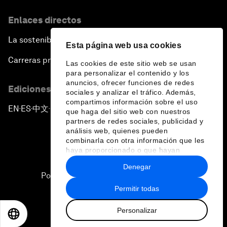
Enlaces directos
La sostenibilidad en el Foro
Esta página web usa cookies
Carreras profesionales
Las cookies de este sitio web se usan
para personalizar el contenido y los
anuncios, ofrecer funciones de redes
Ediciones en otros idiomas
sociales y analizar el tráfico. Además,
compartimos información sobre el uso
EN
ES
中文
日本語
▪
▪
▪
que haga del sitio web con nuestros
partners de redes sociales, publicidad y
análisis web, quienes pueden
combinarla con otra información que les
haya proporcionado o que hayan
recopilado a partir del uso que haya
Denegar
hecho de sus servicios.
Política de privacidad y normas de uso
Permitir todas
Sitemap
Personalizar
©
2026
Foro Económico Mundial
EN
ES
中文
日本語