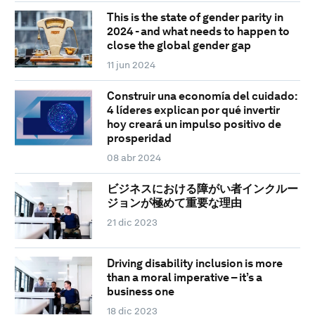
This is the state of gender parity in
2024 - and what needs to happen to
close the global gender gap
11 jun 2024
Construir una economía del cuidado:
4 líderes explican por qué invertir
hoy creará un impulso positivo de
prosperidad
08 abr 2024
ビジネスにおける障がい者インクルー
ジョンが極めて重要な理由
21 dic 2023
Driving disability inclusion is more
than a moral imperative – it’s a
business one
18 dic 2023