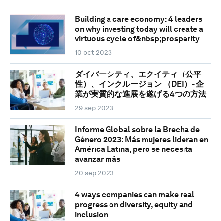
Building a care economy: 4 leaders
on why investing today will create a
virtuous cycle of&nbsp;prosperity
10 oct 2023
ダイバーシティ、エクイティ（公平
性）、インクルージョン （DEI）- 企
業が実質的な進展を遂げる4つの方法
29 sep 2023
Informe Global sobre la Brecha de
Género 2023: Más mujeres lideran en
América Latina, pero se necesita
avanzar más
20 sep 2023
4 ways companies can make real
progress on diversity, equity and
inclusion