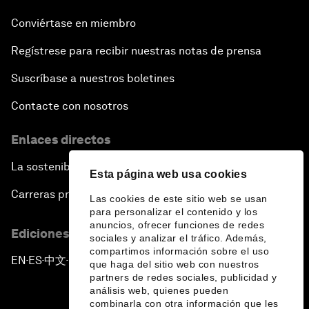
Conviértase en miembro
Regístrese para recibir nuestras notas de prensa
Suscríbase a nuestros boletines
Contacte con nosotros
Enlaces directos
La sostenibilidad en el Foro
Esta página web usa cookies
Carreras profesionales
Las cookies de este sitio web se usan
para personalizar el contenido y los
anuncios, ofrecer funciones de redes
Ediciones en otros idiomas
sociales y analizar el tráfico. Además,
compartimos información sobre el uso
EN
ES
中文
日本語
▪
▪
▪
que haga del sitio web con nuestros
partners de redes sociales, publicidad y
análisis web, quienes pueden
combinarla con otra información que les