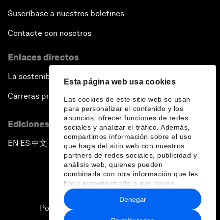
Suscríbase a nuestros boletines
Contacte con nosotros
Enlaces directos
La sostenibilidad en el Foro
Esta página web usa cookies
Carreras profesionales
Las cookies de este sitio web se usan
para personalizar el contenido y los
anuncios, ofrecer funciones de redes
Ediciones en otros idiomas
sociales y analizar el tráfico. Además,
compartimos información sobre el uso
EN
ES
中文
日本語
▪
▪
▪
que haga del sitio web con nuestros
partners de redes sociales, publicidad y
análisis web, quienes pueden
combinarla con otra información que les
haya proporcionado o que hayan
recopilado a partir del uso que haya
Denegar
hecho de sus servicios.
Política de privacidad y normas de uso