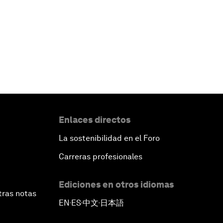
Enlaces directos
La sostenibilidad en el Foro
Carreras profesionales
Ediciones en otros idiomas
tras notas
EN
ES
中文
日本語
▪
▪
▪