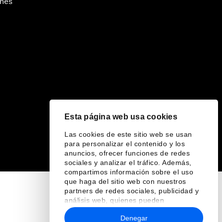
ines
Esta página web usa cookies
Las cookies de este sitio web se usan
para personalizar el contenido y los
anuncios, ofrecer funciones de redes
sociales y analizar el tráfico. Además,
compartimos información sobre el uso
que haga del sitio web con nuestros
partners de redes sociales, publicidad y
análisis web, quienes pueden
combinarla con otra información que les
Denegar
haya proporcionado o que hayan