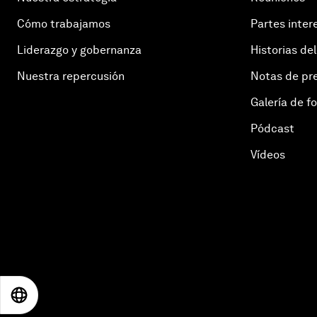
Cómo trabajamos
Partes inter
Liderazgo y gobernanza
Historias del
Nuestra repercusión
Notas de pr
Galería de f
Pódcast
Vídeos
EN
ES
中文
日本語