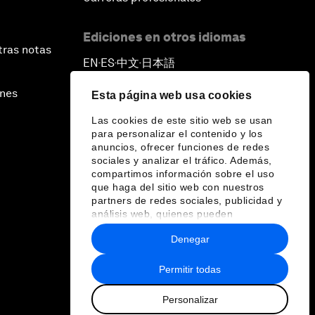
Ediciones en otros idiomas
tras notas
EN
ES
中文
日本語
▪
▪
▪
ines
Esta página web usa cookies
Las cookies de este sitio web se usan
para personalizar el contenido y los
anuncios, ofrecer funciones de redes
sociales y analizar el tráfico. Además,
compartimos información sobre el uso
que haga del sitio web con nuestros
partners de redes sociales, publicidad y
análisis web, quienes pueden
combinarla con otra información que les
Denegar
haya proporcionado o que hayan
recopilado a partir del uso que haya
hecho de sus servicios.
Permitir todas
Personalizar