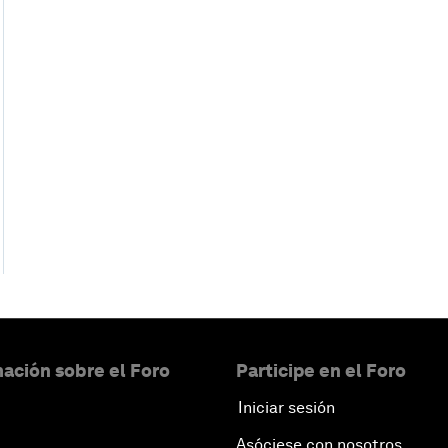
ación sobre el Foro
Participe en el Foro
Iniciar sesión
Asóciese con nosotros