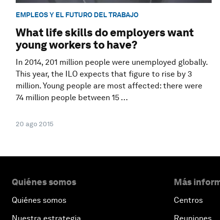
EMPLEOS Y EL FUTURO DEL TRABAJO
What life skills do employers want
young workers to have?
In 2014, 201 million people were unemployed globally.
This year, the ILO expects that figure to rise by 3
million. Young people are most affected: there were
74 million people between 15 ...
20 ago 2015
Quiénes somos
Más inform
Quiénes somos
Centros
Nuestra estrategia
Reuniones