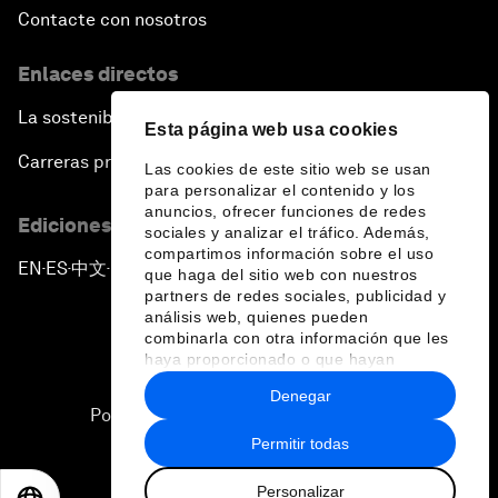
Contacte con nosotros
Enlaces directos
La sostenibilidad en el Foro
Esta página web usa cookies
Carreras profesionales
Las cookies de este sitio web se usan
para personalizar el contenido y los
anuncios, ofrecer funciones de redes
Ediciones en otros idiomas
sociales y analizar el tráfico. Además,
compartimos información sobre el uso
EN
ES
中文
日本語
▪
▪
▪
que haga del sitio web con nuestros
partners de redes sociales, publicidad y
análisis web, quienes pueden
combinarla con otra información que les
haya proporcionado o que hayan
recopilado a partir del uso que haya
Denegar
hecho de sus servicios.
Política de privacidad y normas de uso
Permitir todas
Sitemap
Personalizar
©
2026
Foro Económico Mundial