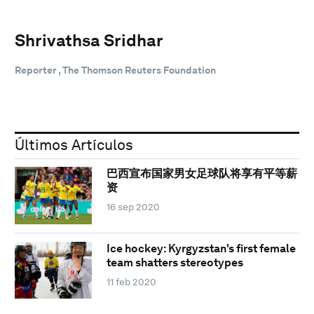
Shrivathsa Sridhar
Reporter , The Thomson Reuters Foundation
Últimos Artículos
巴西宣布国家男女足球队将享有平等薪
资
16 sep 2020
Ice hockey: Kyrgyzstan's first female
team shatters stereotypes
11 feb 2020