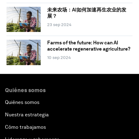
未来农场：AI如何加速再生农业的发
展？
23 sep 2024
Farms of the future: How can AI
accelerate regenerative agriculture?
10 sep 2024
Quiénes somos
Quiénes somos
Nuestra estrategia
Cómo trabajamos