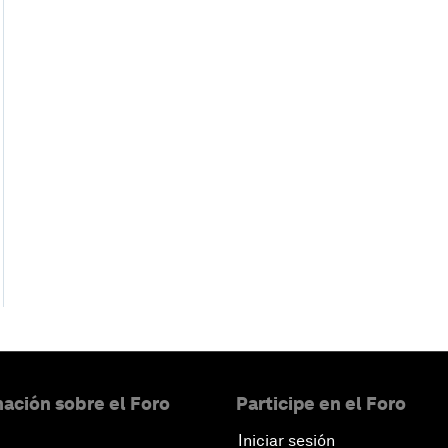
ación sobre el Foro
Participe en el Foro
Iniciar sesión