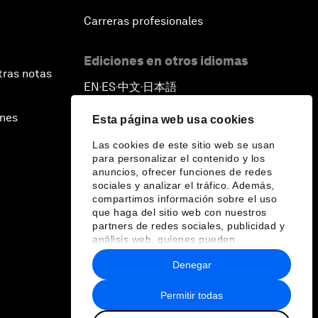
Carreras profesionales
Ediciones en otros idiomas
tras notas
EN
ES
中文
日本語
▪
▪
▪
ines
Esta página web usa cookies
Las cookies de este sitio web se usan
para personalizar el contenido y los
anuncios, ofrecer funciones de redes
sociales y analizar el tráfico. Además,
compartimos información sobre el uso
que haga del sitio web con nuestros
partners de redes sociales, publicidad y
análisis web, quienes pueden
combinarla con otra información que les
Denegar
haya proporcionado o que hayan
recopilado a partir del uso que haya
hecho de sus servicios.
Permitir todas