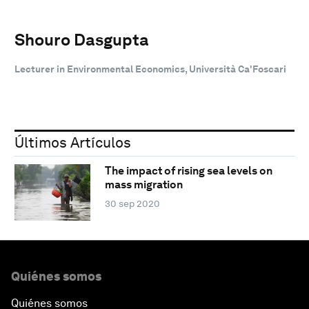
Shouro Dasgupta
Lecturer in Environmental Economics, Università Ca'Foscari
Últimos Artículos
The impact of rising sea levels on
mass migration
30 sep 2020
Quiénes somos
Quiénes somos