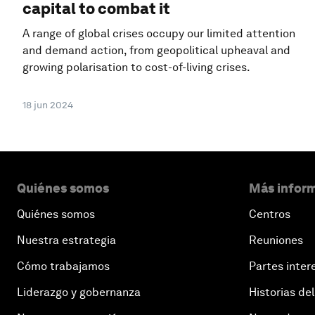
capital to combat it
A range of global crises occupy our limited attention
and demand action, from geopolitical upheaval and
growing polarisation to cost-of-living crises.
18 jun 2024
Quiénes somos
Más inform
Quiénes somos
Centros
Nuestra estrategia
Reuniones
Cómo trabajamos
Partes inter
Liderazgo y gobernanza
Historias del