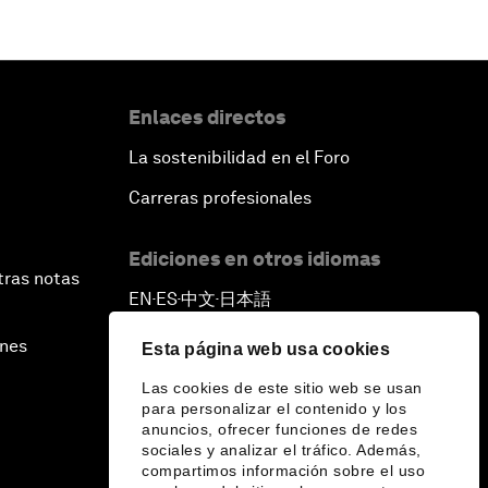
Enlaces directos
La sostenibilidad en el Foro
Carreras profesionales
Ediciones en otros idiomas
tras notas
EN
ES
中文
日本語
▪
▪
▪
ines
Esta página web usa cookies
Las cookies de este sitio web se usan
para personalizar el contenido y los
anuncios, ofrecer funciones de redes
sociales y analizar el tráfico. Además,
compartimos información sobre el uso