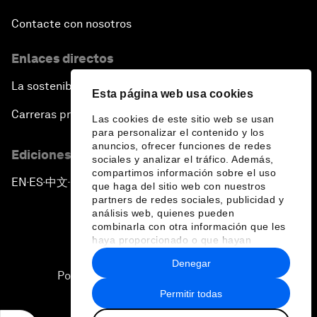
Contacte con nosotros
Enlaces directos
La sostenibilidad en el Foro
Esta página web usa cookies
Carreras profesionales
Las cookies de este sitio web se usan
para personalizar el contenido y los
anuncios, ofrecer funciones de redes
Ediciones en otros idiomas
sociales y analizar el tráfico. Además,
compartimos información sobre el uso
EN
ES
中文
日本語
▪
▪
▪
que haga del sitio web con nuestros
partners de redes sociales, publicidad y
análisis web, quienes pueden
combinarla con otra información que les
haya proporcionado o que hayan
recopilado a partir del uso que haya
Denegar
hecho de sus servicios.
Política de privacidad y normas de uso
Permitir todas
Sitemap