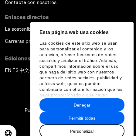
Contacte con nosotros
Enlaces directos
La sostenibilidad en el Foro
Esta página web usa cookies
Carreras profesionales
Las cookies de este sitio web se usan
para personalizar el contenido y los
anuncios, ofrecer funciones de redes
Ediciones en otros idiomas
sociales y analizar el tráfico. Además,
compartimos información sobre el uso
EN
ES
中文
日本語
▪
▪
▪
que haga del sitio web con nuestros
partners de redes sociales, publicidad y
análisis web, quienes pueden
combinarla con otra información que les
haya proporcionado o que hayan
recopilado a partir del uso que haya
Denegar
hecho de sus servicios.
Política de privacidad y normas de uso
Permitir todas
Sitemap
Personalizar
©
2026
Foro Económico Mundial
EN
ES
中文
日本語