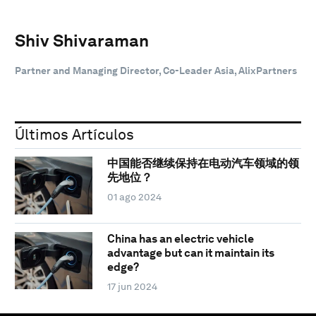
Shiv Shivaraman
Partner and Managing Director, Co-Leader Asia, AlixPartners
Últimos Artículos
中国能否继续保持在电动汽车领域的领
先地位？
01 ago 2024
China has an electric vehicle
advantage but can it maintain its
edge?
17 jun 2024