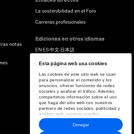
La sostenibilidad en el Foro
Carreras profesionales
Ediciones en otros idiomas
tras notas
EN
ES
中文
日本語
▪
▪
▪
ines
Esta página web usa cookies
Las cookies de este sitio web se usan
para personalizar el contenido y los
anuncios, ofrecer funciones de redes
sociales y analizar el tráfico. Además,
compartimos información sobre el uso
que haga del sitio web con nuestros
partners de redes sociales, publicidad y
análisis web, quienes pueden
combinarla con otra información que les
Denegar
haya proporcionado o que hayan
recopilado a partir del uso que haya