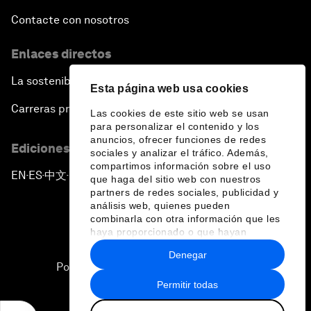
Contacte con nosotros
Enlaces directos
La sostenibilidad en el Foro
Esta página web usa cookies
Carreras profesionales
Las cookies de este sitio web se usan
para personalizar el contenido y los
anuncios, ofrecer funciones de redes
Ediciones en otros idiomas
sociales y analizar el tráfico. Además,
compartimos información sobre el uso
EN
ES
中文
日本語
▪
▪
▪
que haga del sitio web con nuestros
partners de redes sociales, publicidad y
análisis web, quienes pueden
combinarla con otra información que les
haya proporcionado o que hayan
recopilado a partir del uso que haya
Denegar
hecho de sus servicios.
Política de privacidad y normas de uso
Permitir todas
Sitemap