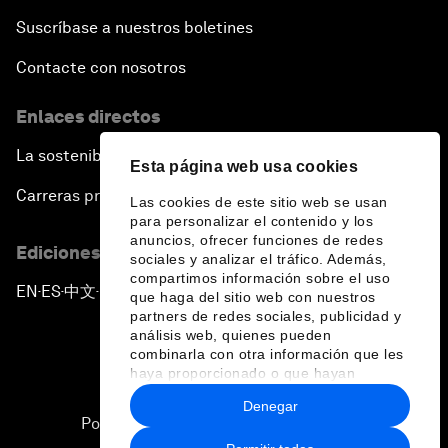
Suscríbase a nuestros boletines
Contacte con nosotros
Enlaces directos
La sostenibilidad en el Foro
Esta página web usa cookies
Carreras profesionales
Las cookies de este sitio web se usan
para personalizar el contenido y los
anuncios, ofrecer funciones de redes
Ediciones en otros idiomas
sociales y analizar el tráfico. Además,
compartimos información sobre el uso
EN
ES
中文
日本語
▪
▪
▪
que haga del sitio web con nuestros
partners de redes sociales, publicidad y
análisis web, quienes pueden
combinarla con otra información que les
haya proporcionado o que hayan
recopilado a partir del uso que haya
Denegar
hecho de sus servicios.
Política de privacidad y normas de uso