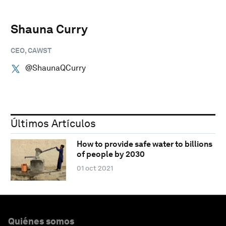
Shauna Curry
CEO, CAWST
@ShaunaQCurry
Últimos Artículos
How to provide safe water to billions
of people by 2030
01 oct 2021
Quiénes somos