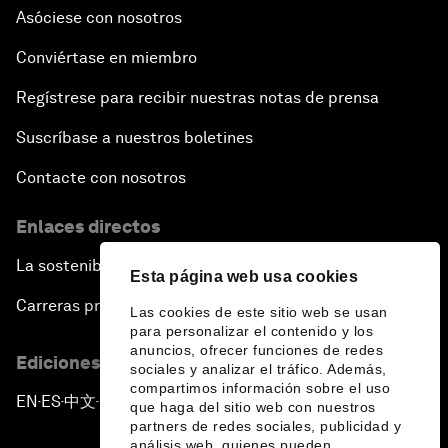
Asóciese con nosotros
Conviértase en miembro
Regístrese para recibir nuestras notas de prensa
Suscríbase a nuestros boletines
Contacte con nosotros
Enlaces directos
La sostenibilidad en el Foro
Esta página web usa cookies
Carreras profesionales
Las cookies de este sitio web se usan
para personalizar el contenido y los
anuncios, ofrecer funciones de redes
Ediciones en otros idiomas
sociales y analizar el tráfico. Además,
compartimos información sobre el uso
EN
ES
中文
日本語
▪
▪
▪
que haga del sitio web con nuestros
partners de redes sociales, publicidad y
análisis web, quienes pueden