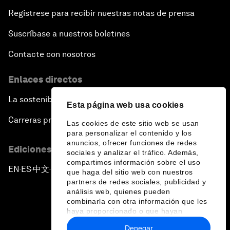
Regístrese para recibir nuestras notas de prensa
Suscríbase a nuestros boletines
Contacte con nosotros
Enlaces directos
La sostenibilidad en el Foro
Esta página web usa cookies
Carreras profesionales
Las cookies de este sitio web se usan
para personalizar el contenido y los
anuncios, ofrecer funciones de redes
Ediciones en otros idiomas
sociales y analizar el tráfico. Además,
compartimos información sobre el uso
EN
ES
中文
日本語
▪
▪
▪
que haga del sitio web con nuestros
partners de redes sociales, publicidad y
análisis web, quienes pueden
combinarla con otra información que les
haya proporcionado o que hayan
recopilado a partir del uso que haya
Denegar