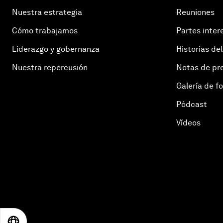
Nuestra estrategia
Reuniones
Cómo trabajamos
Partes inter
Liderazgo y gobernanza
Historias del
Nuestra repercusión
Notas de pr
Galería de f
Pódcast
Vídeos
EN
ES
中文
日本語