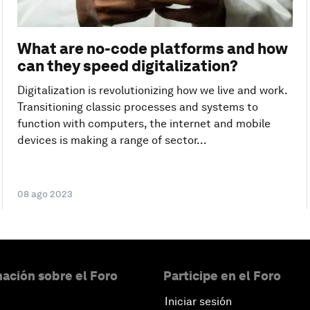
What are no-code platforms and how
can they speed digitalization?
Digitalization is revolutionizing how we live and work.
Transitioning classic processes and systems to
function with computers, the internet and mobile
devices is making a range of sector...
08 ago 2023
ación sobre el Foro
Participe en el Foro
Iniciar sesión