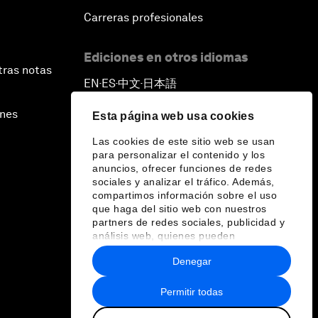
Carreras profesionales
Ediciones en otros idiomas
tras notas
EN
ES
中文
日本語
▪
▪
▪
ines
Esta página web usa cookies
Las cookies de este sitio web se usan
para personalizar el contenido y los
anuncios, ofrecer funciones de redes
sociales y analizar el tráfico. Además,
compartimos información sobre el uso
que haga del sitio web con nuestros
partners de redes sociales, publicidad y
análisis web, quienes pueden
combinarla con otra información que les
Denegar
haya proporcionado o que hayan
recopilado a partir del uso que haya
hecho de sus servicios.
Permitir todas