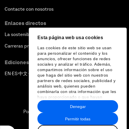
Contacte con nosotros
Enlaces directos
La sostenibilidad en el Foro
Esta página web usa cookies
Carreras profesionales
Las cookies de este sitio web se usan
para personalizar el contenido y los
anuncios, ofrecer funciones de redes
Ediciones en otros idiomas
sociales y analizar el tráfico. Además,
compartimos información sobre el uso
EN
ES
中文
日本語
▪
▪
▪
que haga del sitio web con nuestros
partners de redes sociales, publicidad y
análisis web, quienes pueden
combinarla con otra información que les
haya proporcionado o que hayan
recopilado a partir del uso que haya
Denegar
hecho de sus servicios.
Política de privacidad y normas de uso
Permitir todas
Sitemap