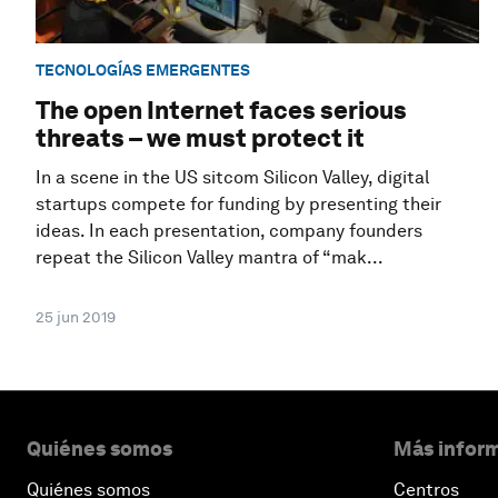
TECNOLOGÍAS EMERGENTES
The open Internet faces serious
threats – we must protect it
In a scene in the US sitcom Silicon Valley, digital
startups compete for funding by presenting their
ideas. In each presentation, company founders
repeat the Silicon Valley mantra of “mak...
25 jun 2019
Quiénes somos
Más inform
Quiénes somos
Centros