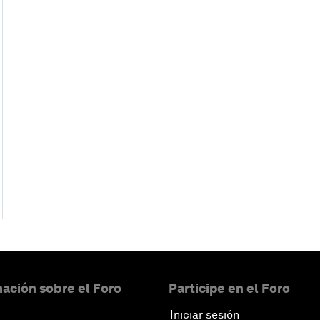
ación sobre el Foro
Participe en el Foro
Iniciar sesión