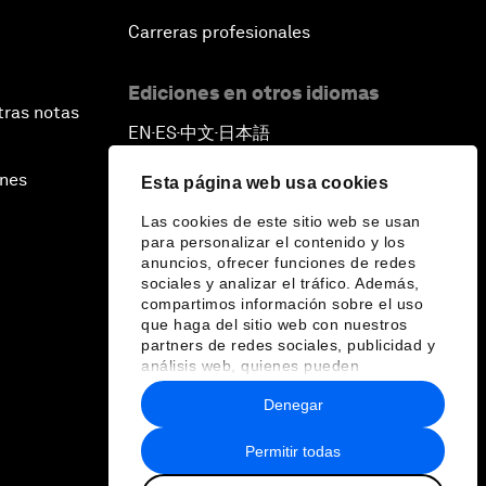
Carreras profesionales
Ediciones en otros idiomas
tras notas
EN
ES
中文
日本語
▪
▪
▪
ines
Esta página web usa cookies
Las cookies de este sitio web se usan
para personalizar el contenido y los
anuncios, ofrecer funciones de redes
sociales y analizar el tráfico. Además,
compartimos información sobre el uso
que haga del sitio web con nuestros
partners de redes sociales, publicidad y
análisis web, quienes pueden
combinarla con otra información que les
Denegar
haya proporcionado o que hayan
recopilado a partir del uso que haya
hecho de sus servicios.
Permitir todas