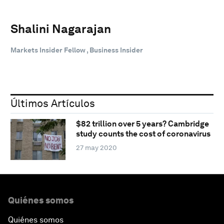
Shalini Nagarajan
Markets Insider Fellow , Business Insider
Últimos Artículos
$82 trillion over 5 years? Cambridge
study counts the cost of coronavirus
27 may 2020
Quiénes somos
Quiénes somos