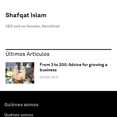
Shafqat Islam
CEO and co-founder, NewsCred
Últimos Artículos
From 3 to 200: Advice for growing a
business
09 feb 2017
Quiénes somos
Quiénes somos