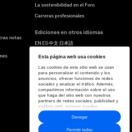
La sostenibilidad en el Foro
Carreras profesionales
Ediciones en otros idiomas
tras notas
EN
ES
中文
日本語
▪
▪
▪
ines
Esta página web usa cookies
Las cookies de este sitio web se usan
para personalizar el contenido y los
anuncios, ofrecer funciones de redes
sociales y analizar el tráfico. Además,
compartimos información sobre el uso
que haga del sitio web con nuestros
partners de redes sociales, publicidad y
análisis web, quienes pueden
combinarla con otra información que les
Denegar
haya proporcionado o que hayan
recopilado a partir del uso que haya
hecho de sus servicios.
Permitir todas