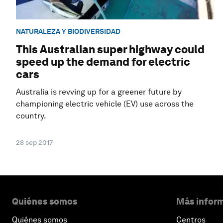
NATURALEZA Y BIODIVERSIDAD
This Australian super highway could
speed up the demand for electric
cars
Australia is revving up for a greener future by
championing electric vehicle (EV) use across the
country.
28 sep 2017
Quiénes somos
Más inform
Quiénes somos
Centros