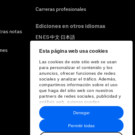
Carreras profesionales
Ediciones en otros idiomas
tras notas
EN
ES
中文
日本語
▪
▪
▪
ines
Esta página web usa cookies
Las cookies de este sitio web se usan
para personalizar el contenido y los
anuncios, ofrecer funciones de redes
sociales y analizar el tráfico. Además,
compartimos información sobre el uso
que haga del sitio web con nuestros
partners de redes sociales, publicidad y
análisis web, quienes pueden
combinarla con otra información que les
Denegar
haya proporcionado o que hayan
recopilado a partir del uso que haya
hecho de sus servicios.
Permitir todas