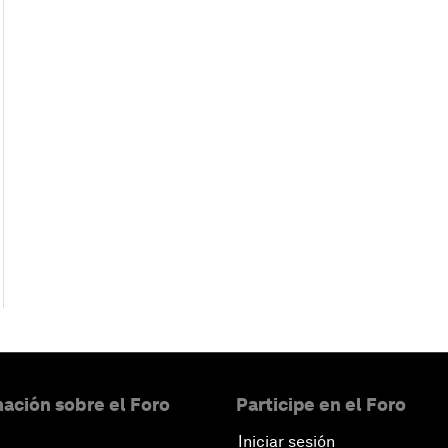
ación sobre el Foro
Participe en el Foro
Iniciar sesión