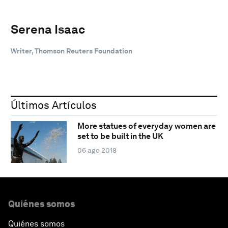
Serena Isaac
Writer, Thomson Reuters Foundation
Últimos Artículos
More statues of everyday women are
set to be built in the UK
06 ago 2018
Quiénes somos
Quiénes somos