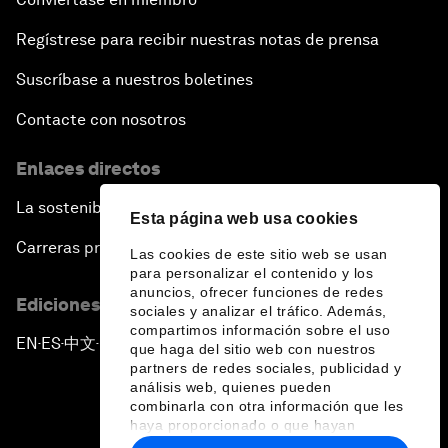
Regístrese para recibir nuestras notas de prensa
Suscríbase a nuestros boletines
Contacte con nosotros
Enlaces directos
La sostenibilidad en el Foro
Esta página web usa cookies
Carreras profesionales
Las cookies de este sitio web se usan
para personalizar el contenido y los
anuncios, ofrecer funciones de redes
Ediciones en otros idiomas
sociales y analizar el tráfico. Además,
compartimos información sobre el uso
EN
ES
中文
日本語
▪
▪
▪
que haga del sitio web con nuestros
partners de redes sociales, publicidad y
análisis web, quienes pueden
combinarla con otra información que les
haya proporcionado o que hayan
recopilado a partir del uso que haya