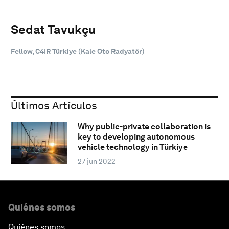
Sedat Tavukçu
Fellow, C4IR Türkiye (Kale Oto Radyatör)
Últimos Artículos
Why public-private collaboration is
key to developing autonomous
vehicle technology in Türkiye
27 jun 2022
Quiénes somos
Quiénes somos