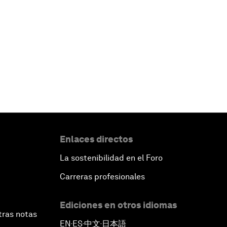
Enlaces directos
La sostenibilidad en el Foro
Carreras profesionales
Ediciones en otros idiomas
tras notas
EN
ES
中文
日本語
▪
▪
▪