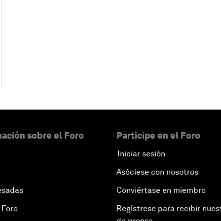
ación sobre el Foro
Participe en el Foro
Iniciar sesión
Asóciese con nosotros
esadas
Conviértase en miembro
 Foro
Regístrese para recibir nues
de prensa