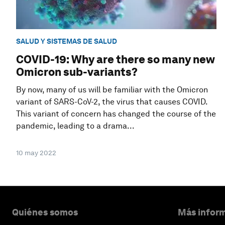
SALUD Y SISTEMAS DE SALUD
COVID-19: Why are there so many new
Omicron sub-variants?
By now, many of us will be familiar with the Omicron
variant of SARS-CoV-2, the virus that causes COVID.
This variant of concern has changed the course of the
pandemic, leading to a drama...
10 may 2022
Quiénes somos
Más inform