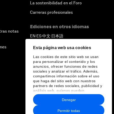
La sostenibilidad en el Foro
Carreras profesionales
Ediciones en otros idiomas
tras notas
EN
ES
中文
日本語
▪
▪
▪
ines
Esta página web usa cookies
Las cookies de este sitio web se usan
para personalizar el contenido y los
anuncios, ofrecer funciones de redes
sociales y analizar el tráfico. Además,
compartimos información sobre el uso
que haga del sitio web con nuestros
partners de redes sociales, publicidad y
análisis web, quienes pueden
combinarla con otra información que les
Denegar
haya proporcionado o que hayan
recopilado a partir del uso que haya
hecho de sus servicios.
Permitir todas