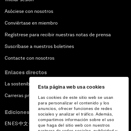
Asóciese con nosotros
Conviértase en miembro
Regístrese para recibir nuestras notas de prensa
Suscríbase a nuestros boletines
Contacte con nosotros
Enlaces directos
La sostenibilidad en el Foro
Esta página web usa cookies
Carreras profesionales
Las cookies de este sitio web se usan
para personalizar el contenido y los
anuncios, ofrecer funciones de redes
Ediciones en otros idiomas
sociales y analizar el tráfico. Además,
compartimos información sobre el uso
EN
ES
中文
日本語
▪
▪
▪
que haga del sitio web con nuestros
partners de redes sociales, publicidad y