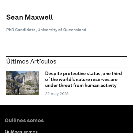
Sean Maxwell
PhD Candidate, University of Queensland
Últimos Artículos
Despite protective status, one third
of the world’s nature reserves are
under threat from human activity
22 may 2018
Quiénes somos
Quiénes somos