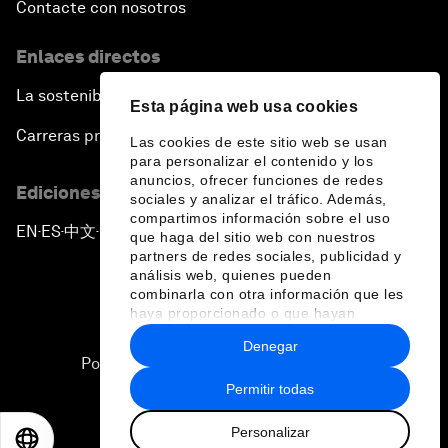
Contacte con nosotros
Enlaces directos
La sostenibilidad en el Foro
Esta página web usa cookies
Carreras profesionales
Las cookies de este sitio web se usan
para personalizar el contenido y los
anuncios, ofrecer funciones de redes
Ediciones en otros idiomas
sociales y analizar el tráfico. Además,
compartimos información sobre el uso
EN
ES
中文
日本語
▪
▪
▪
que haga del sitio web con nuestros
partners de redes sociales, publicidad y
análisis web, quienes pueden
combinarla con otra información que les
haya proporcionado o que hayan
recopilado a partir del uso que haya
Denegar
hecho de sus servicios.
Política de privacidad y normas de uso
Permitir todas
Sitemap
Personalizar
©
2026
Foro Económico Mundial
EN
ES
中文
日本語