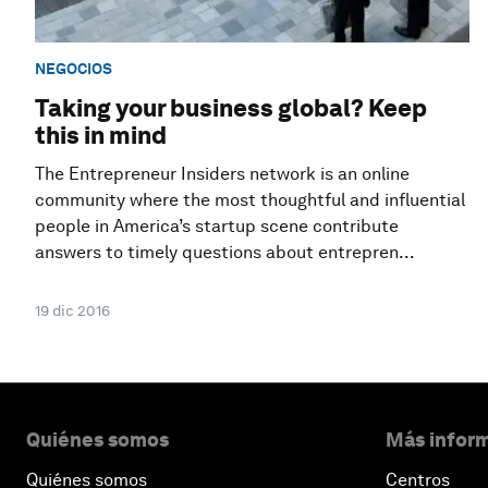
NEGOCIOS
Taking your business global? Keep
this in mind
The Entrepreneur Insiders network is an online
community where the most thoughtful and influential
people in America’s startup scene contribute
answers to timely questions about entrepren...
19 dic 2016
Quiénes somos
Más inform
Quiénes somos
Centros