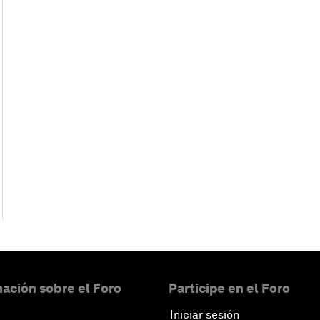
ación sobre el Foro
Participe en el Foro
Iniciar sesión