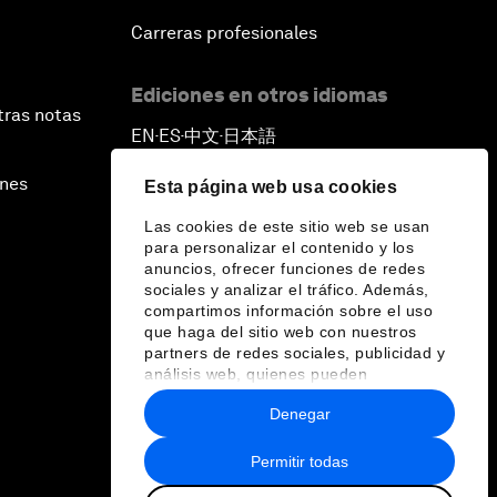
Carreras profesionales
Ediciones en otros idiomas
tras notas
EN
ES
中文
日本語
▪
▪
▪
ines
Esta página web usa cookies
Las cookies de este sitio web se usan
para personalizar el contenido y los
anuncios, ofrecer funciones de redes
sociales y analizar el tráfico. Además,
compartimos información sobre el uso
que haga del sitio web con nuestros
partners de redes sociales, publicidad y
análisis web, quienes pueden
combinarla con otra información que les
Denegar
haya proporcionado o que hayan
recopilado a partir del uso que haya
hecho de sus servicios.
Permitir todas