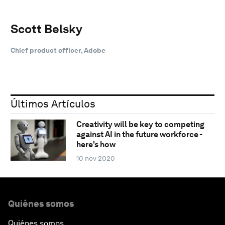
Scott Belsky
Chief product officer, Adobe
Últimos Artículos
Creativity will be key to competing
against AI in the future workforce -
here's how
10 nov 2020
Quiénes somos
Quiénes somos