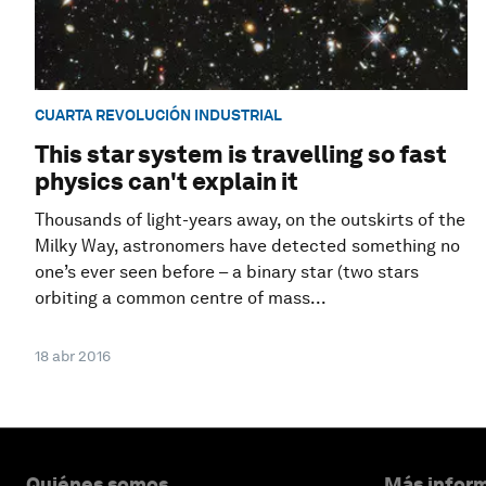
CUARTA REVOLUCIÓN INDUSTRIAL
This star system is travelling so fast
physics can't explain it
Thousands of light-years away, on the outskirts of the
Milky Way, astronomers have detected something no
one’s ever seen before – a binary star (two stars
orbiting a common centre of mass...
18 abr 2016
Quiénes somos
Más inform