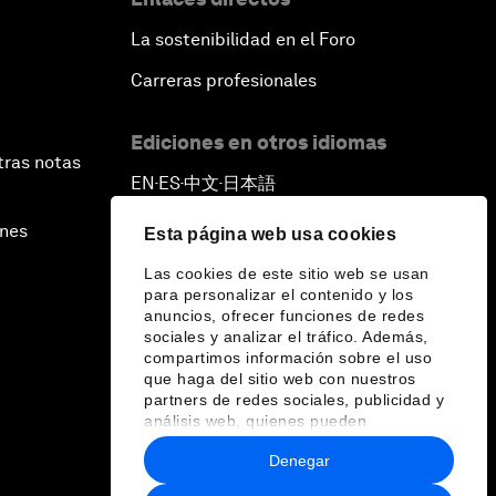
La sostenibilidad en el Foro
Carreras profesionales
Ediciones en otros idiomas
tras notas
EN
ES
中文
日本語
▪
▪
▪
ines
Esta página web usa cookies
Las cookies de este sitio web se usan
para personalizar el contenido y los
anuncios, ofrecer funciones de redes
sociales y analizar el tráfico. Además,
compartimos información sobre el uso
que haga del sitio web con nuestros
partners de redes sociales, publicidad y
análisis web, quienes pueden
combinarla con otra información que les
Denegar
haya proporcionado o que hayan
recopilado a partir del uso que haya