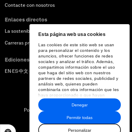
Contacte con nosotros
Enlaces directos
La sostenibilidad en el Foro
Esta página web usa cookies
Carreras profesionales
Las cookies de este sitio web se usan
para personalizar el contenido y los
anuncios, ofrecer funciones de redes
Ediciones en otros idiomas
sociales y analizar el tráfico. Además,
compartimos información sobre el uso
EN
ES
中文
日本語
▪
▪
▪
que haga del sitio web con nuestros
partners de redes sociales, publicidad y
análisis web, quienes pueden
combinarla con otra información que les
haya proporcionado o que hayan
recopilado a partir del uso que haya
Denegar
hecho de sus servicios.
Política de privacidad y normas de uso
Permitir todas
Sitemap
Personalizar
©
2026
Foro Económico Mundial