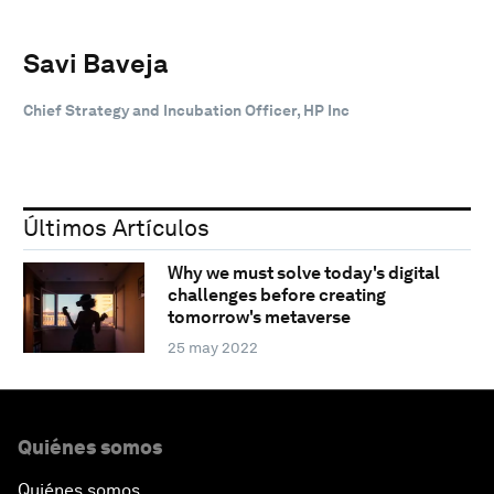
Savi Baveja
Chief Strategy and Incubation Officer, HP Inc
Últimos Artículos
Why we must solve today's digital
challenges before creating
tomorrow's metaverse
25 may 2022
Quiénes somos
Quiénes somos