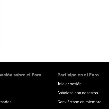
ación sobre el Foro
Participe en el Foro
Iniciar sesión
Asóciese con nosotros
esadas
Conviértase en miembro