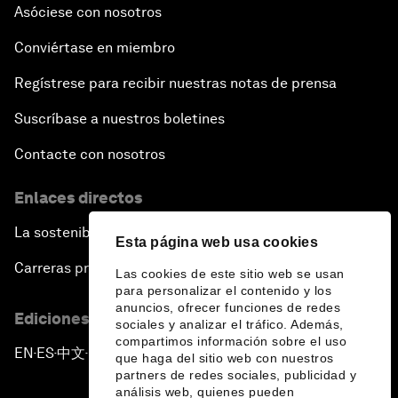
Asóciese con nosotros
Conviértase en miembro
Regístrese para recibir nuestras notas de prensa
Suscríbase a nuestros boletines
Contacte con nosotros
Enlaces directos
La sostenibilidad en el Foro
Esta página web usa cookies
Carreras profesionales
Las cookies de este sitio web se usan
para personalizar el contenido y los
anuncios, ofrecer funciones de redes
Ediciones en otros idiomas
sociales y analizar el tráfico. Además,
compartimos información sobre el uso
EN
ES
中文
日本語
▪
▪
▪
que haga del sitio web con nuestros
partners de redes sociales, publicidad y
análisis web, quienes pueden