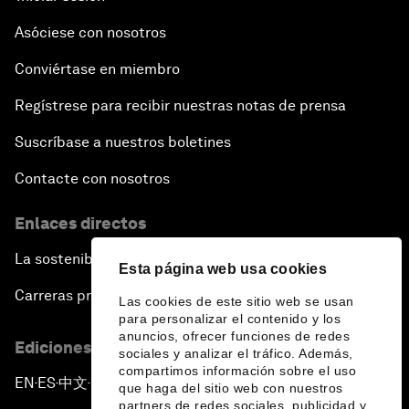
Asóciese con nosotros
Conviértase en miembro
Regístrese para recibir nuestras notas de prensa
Suscríbase a nuestros boletines
Contacte con nosotros
Enlaces directos
La sostenibilidad en el Foro
Esta página web usa cookies
Carreras profesionales
Las cookies de este sitio web se usan
para personalizar el contenido y los
anuncios, ofrecer funciones de redes
Ediciones en otros idiomas
sociales y analizar el tráfico. Además,
compartimos información sobre el uso
EN
ES
中文
日本語
▪
▪
▪
que haga del sitio web con nuestros
partners de redes sociales, publicidad y