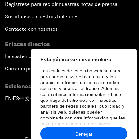
Regístrese para recibir nuestras notas de prensa
Suscríbase a nuestros boletines
Contacte con nosotros
Enlaces directos
La sostenibilidad en el Foro
Esta página web usa cookies
Carreras profesionales
Las cookies de este sitio web se usan
para personalizar el contenido y los
anuncios, ofrecer funciones de redes
Ediciones en otros idiomas
sociales y analizar el tráfico. Además,
compartimos información sobre el uso
EN
ES
中文
日本語
▪
▪
▪
que haga del sitio web con nuestros
partners de redes sociales, publicidad y
análisis web, quienes pueden
combinarla con otra información que les
haya proporcionado o que hayan
recopilado a partir del uso que haya
Denegar
hecho de sus servicios.