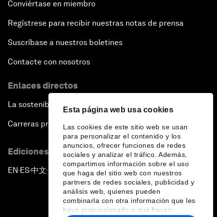
Conviértase en miembro
Regístrese para recibir nuestras notas de prensa
Suscríbase a nuestros boletines
Contacte con nosotros
Enlaces directos
La sostenibilidad en el Foro
Esta página web usa cookies
Carreras profesionales
Las cookies de este sitio web se usan
para personalizar el contenido y los
anuncios, ofrecer funciones de redes
Ediciones en otros idiomas
sociales y analizar el tráfico. Además,
compartimos información sobre el uso
EN
ES
中文
日本語
▪
▪
▪
que haga del sitio web con nuestros
partners de redes sociales, publicidad y
análisis web, quienes pueden
combinarla con otra información que les
haya proporcionado o que hayan